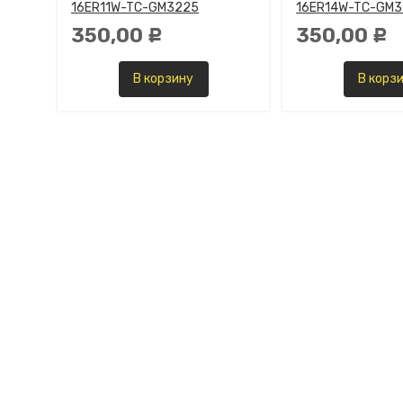
16ER11W-TC-GM3225
16ER14W-TC-GM
350,00
350,00
Р
Р
В корзину
В корз