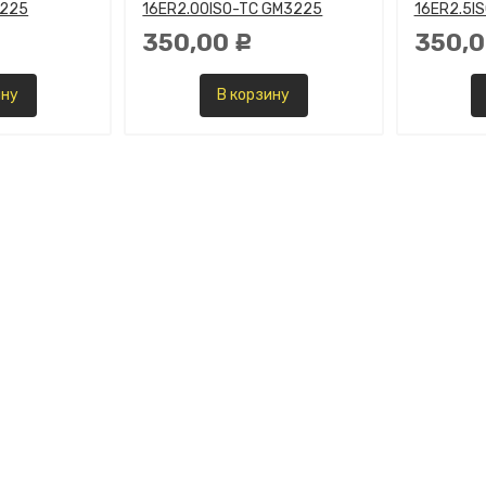
3225
16ER2.00ISO-TC GM3225
16ER2.5I
350,00
350,
Р
ину
В корзину