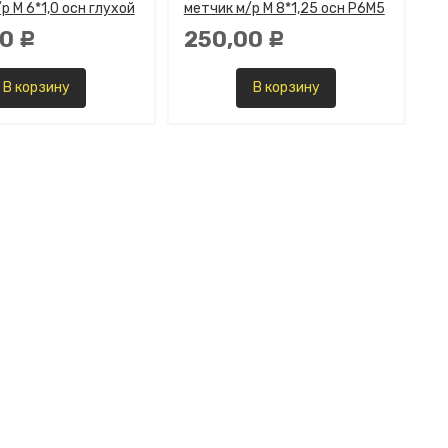
р М 6*1,0 осн глухой
метчик м/р М 8*1,25 осн Р6М5
00
250,00
Р
Р
В корзину
В корзину