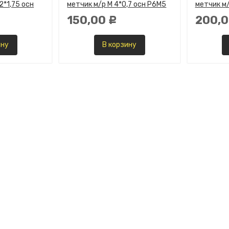
2*1,75 осн
метчик м/р М 4*0,7 осн Р6М5
метчик м/
150,00
200,
Р
ину
В корзину