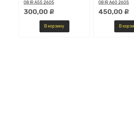
08 IR A55 2605
08 IR A60 2605
300,00
450,00
Р
Р
В корзину
В корз