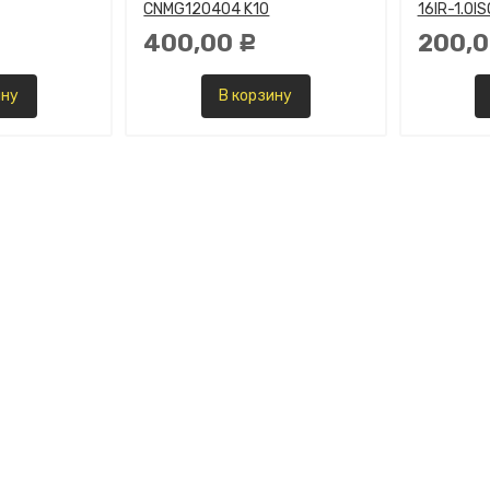
CNMG120404 K10
16IR-1.0I
400,00
200,
Р
ину
В корзину