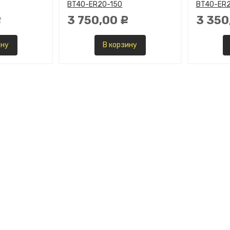
BT40-ER20-150
BT40-ER2
3 750,00
3 350
Р
Р
ину
В корзину